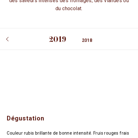
des saveurs intenses des fromages, des viandes ou
FR
EN
du chocolat.
ACTUALITÉS
ESPACE PROFESSIONNEL
2019
BOUTIQUE
2018
Dégustation
Couleur rubis brillante de bonne intensité. Fruis rouges frais