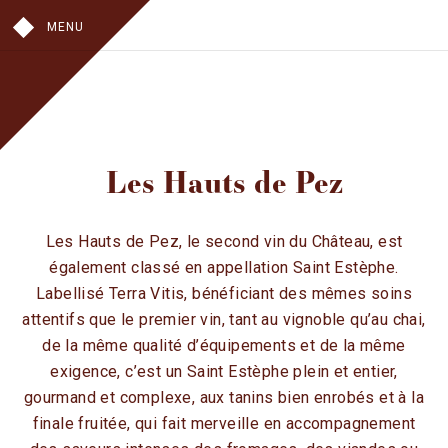
MENU
NOTRE HISTOIRE
Les Hauts de Pez
AU VIGNOBLE
AU CHAI
AU CHÂTEAU
Les Hauts de Pez, le second vin du Château, est
également classé en appellation Saint Estèphe.
NOS VINS
Labellisé Terra Vitis, bénéficiant des mêmes soins
CHÂTEAU TOUR DE PEZ
attentifs que le premier vin, tant au vignoble qu’au chai,
LES HAUTS DE PEZ
de la même qualité d’équipements et de la même
VISITES
exigence, c’est un Saint Estèphe plein et entier,
gourmand et complexe, aux tanins bien enrobés et à la
OÙ TROUVER NOS VINS
finale fruitée, qui fait merveille en accompagnement
CONTACT