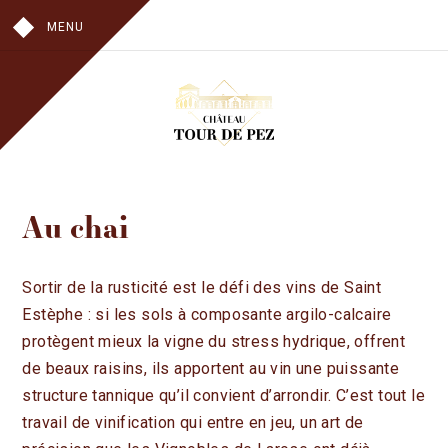
MENU
NOTRE HISTOIRE
Au chai
AU VIGNOBLE
AU CHAI
AU CHÂTEAU
Sortir de la rusticité est le défi des vins de Saint
Estèphe : si les sols à composante argilo-calcaire
NOS VINS
protègent mieux la vigne du stress hydrique, offrent
CHÂTEAU TOUR DE PEZ
de beaux raisins, ils apportent au vin une puissante
LES HAUTS DE PEZ
structure tannique qu’il convient d’arrondir. C’est tout le
VISITES
travail de vinification qui entre en jeu, un art de
OÙ TROUVER NOS VINS