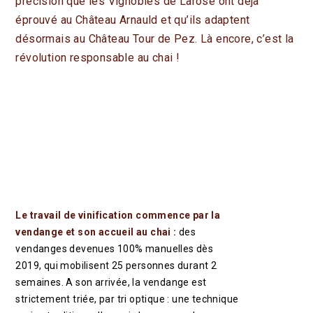
précision que les
Vignobles de Larose
ont déjà
éprouvé au
Château Arnauld
et qu’ils adaptent
CONTACT
désormais au Château Tour de Pez. Là encore, c’est la
FR
EN
révolution responsable au chai !
ACTUALITÉS
ESPACE PROFESSIONNEL
BOUTIQUE
Le travail de vinification commence par la
vendange et son accueil au chai :
des
vendanges devenues 100% manuelles dès
2019, qui mobilisent 25 personnes durant 2
semaines. A son arrivée, la vendange est
strictement triée, par tri optique : une technique