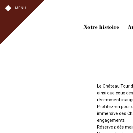
MENU
Notre histoire
A
Le Château Tour d
ainsi que ceux de
récemment inaugu
Profitez-en pour d
immersive des Châ
engagements.
Réservez dès main