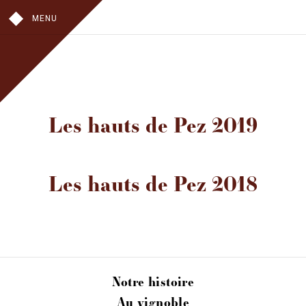
MENU
NOTRE HISTOIRE
Les hauts de Pez 2019
AU VIGNOBLE
AU CHAI
AU CHÂTEAU
Les hauts de Pez 2018
NOS VINS
CHÂTEAU TOUR DE PEZ
LES HAUTS DE PEZ
VISITES
OÙ TROUVER NOS VINS
Notre histoire
CONTACT
Au vignoble