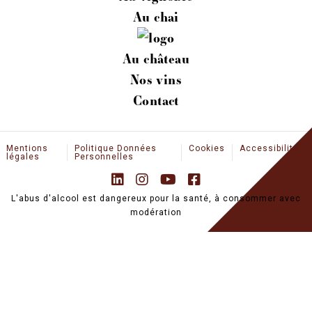
FR
EN
Au chai
ACTUALITÉS
Au château
ESPACE PROFESSIONNEL
Nos vins
BOUTIQUE
Contact
Mentions
Politique Données
Cookies
Accessibilité
légales
Personnelles
L'abus d'alcool est dangereux pour la santé, à consommer avec
modération