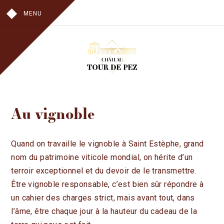
MENU
NOTRE HISTOIRE
Au vignoble
AU VIGNOBLE
AU CHAI
AU CHÂTEAU
Quand on travaille le vignoble à Saint Estèphe, grand
nom du patrimoine viticole mondial, on hérite d’un
NOS VINS
terroir exceptionnel et du devoir de le transmettre.
CHÂTEAU TOUR DE PEZ
Être vignoble responsable, c’est bien sûr répondre à
LES HAUTS DE PEZ
un cahier des charges strict, mais avant tout, dans
VISITES
l’âme, être chaque jour à la hauteur du cadeau de la
OÙ TROUVER NOS VINS