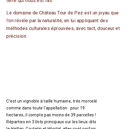
terre qui nous est fait.
CONTACT
Le domaine de Château Tour de Pez est un joyau que
FR
EN
l’on révèle par la naturalité, en lui appliquant des
méthodes culturales éprouvées, avec tact, douceur et
ACTUALITÉS
précision.
ESPACE PROFESSIONNEL
BOUTIQUE
C’est un vignoble à taille humaine, très morcelé
comme dans toute l’appellation : pour 19
hectares, il compte pas moins de 39 parcelles !
Réparties en 3 îlots principaux sur les lieux-dits
le Haillan, Coutelin et Hôpital, elles sont parfois