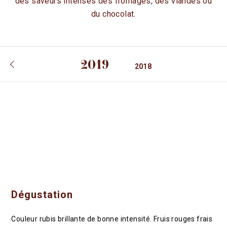
des saveurs intenses des fromages, des viandes ou
FR
EN
du chocolat.
ACTUALITÉS
ESPACE PROFESSIONNEL
2019
BOUTIQUE
2018
Dégustation
Couleur rubis brillante de bonne intensité. Fruis rouges frais