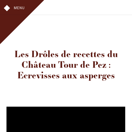
MENU
NOTRE HISTOIRE
Les Drôles de recettes du
AU VIGNOBLE
Château Tour de Pez :
AU CHAI
AU CHÂTEAU
Ecrevisses aux asperges
NOS VINS
CHÂTEAU TOUR DE PEZ
LES HAUTS DE PEZ
VISITES
OÙ TROUVER NOS VINS
CONTACT